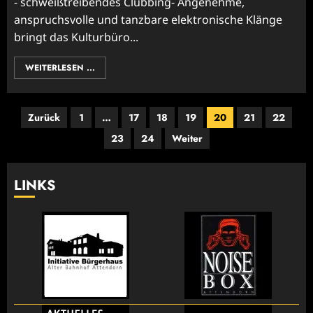
- schweißtreibendes Clubbing- Angenehme,
anspruchsvolle und tanzbare elektronische Klänge
bringt das Kulturbüro...
WEITERLESEN ...
Seitennummerierung
Zurück
1
…
17
18
19
20
21
22
der
23
24
Weiter
Beiträge
LINKS