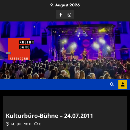
Zum
9. August 2026
Inhalt
Facebook
Instagram
springen
Kulturbüro-Bühne – 24.07.2011
14. JULI 2011
0