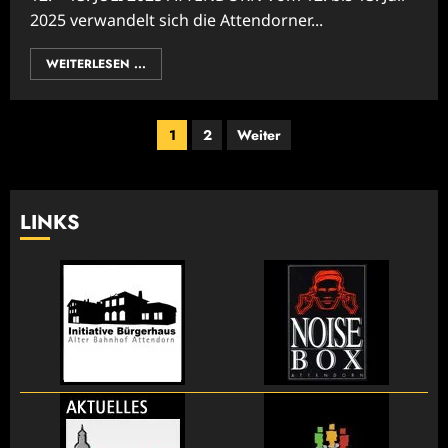
2025 verwandelt sich die Attendorner...
WEITERLESEN ...
Seitennummerierung
1
2
Weiter
der
Beiträge
LINKS