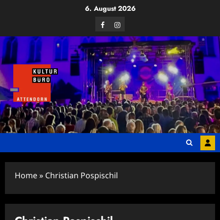
Zum
6. August 2026
Inhalt
Facebook
Instagram
springen
Home
»
Christian Pospischil