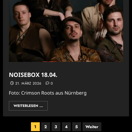
NOISEBOX 18.04.
21. MÄRZ 2026
0
Foto: Crimson Roots aus Nürnberg
WEITERLESEN ...
Seitennummerierung
1
2
3
4
5
Weiter