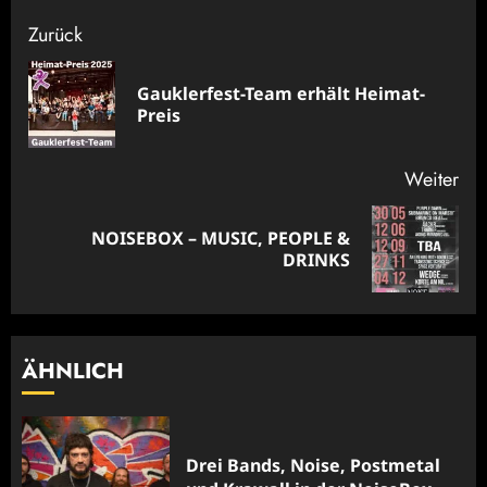
Beitragsnavigation
Zurück
Gauklerfest-Team erhält Heimat-
Vor
Preis
Bei
Weiter
NOISEBOX – MUSIC, PEOPLE &
Nächster
DRINKS
Beitrag:
ÄHNLICH
Drei Bands, Noise, Postmetal