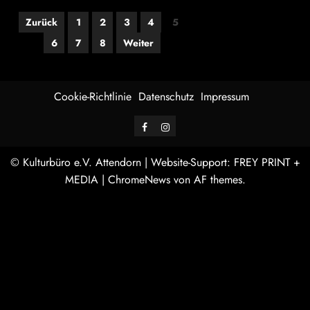
Seitennummerierung
Zurück
1
2
3
4
5
der
6
7
8
Weiter
Beiträge
Cookie-Richtlinie
Datenschutz
Impressum
Facebook
Instagram
© Kulturbüro e.V. Attendorn | Website-Support: FREY PRINT +
MEDIA
|
ChromeNews
von AF themes.