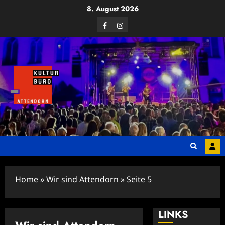
Zum
8. August 2026
Inhalt
Facebook
Instagram
springen
Home
»
Wir sind Attendorn
»
Seite 5
LINKS