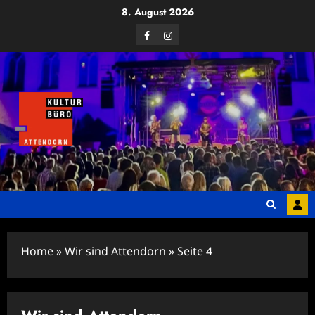
Zum
8. August 2026
Inhalt
Facebook
Instagram
springen
Home
»
Wir sind Attendorn
»
Seite 4