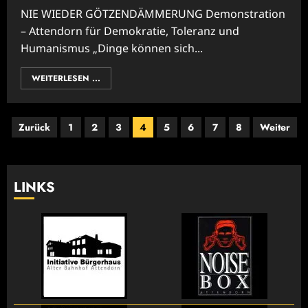
NIE WIEDER GÖTZENDÄMMERUNG Demonstration
– Attendorn für Demokratie, Toleranz und
Humanismus „Dinge können sich...
WEITERLESEN ...
Seitennummerierung
Zurück
1
2
3
4
5
6
7
8
Weiter
der
Beiträge
LINKS