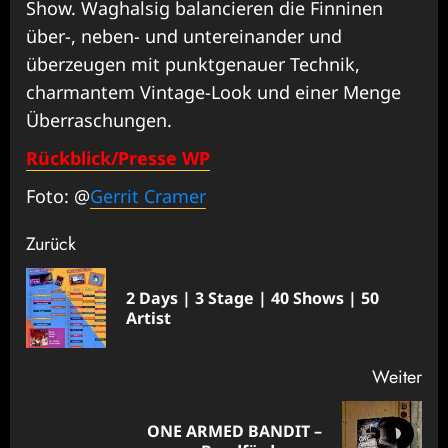
Show. Waghalsig balancieren die Finninen
über-, neben- und untereinander und
überzeugen mit punktgenauer Technik,
charmantem Vintage-Look und einer Menge
Überraschungen.
Rückblick/Presse WP
Foto: @
Gerrit Cramer
Beitragsnavigation
Zurück
2 Days | 3 Stage | 40 Shows | 50
Vor
Artist
Bei
Weiter
ONE ARMED BANDIT –
Nächster