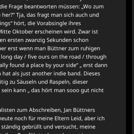
w die Frage beantworten müssen: „Wo zum
er?“ Tja, das fragt man sich auch und
gs“ hört, die Vorabsingle ihres
s Mitte Oktober erscheinen wird. Zwar ist
den ersten zwanzig Sekunden schon
er erst wenn man Büttner zum ruhigen
 long day / five ours on the road / through
ly found a place by your side“ „ erst dann
hat als just another indie band. Dieses
itig zu Säuseln und Raspeln, dieser
h sein kann „ das hört man sooo gut nicht
nalisten zum Abschreiben, Jan Büttners
heute noch für meine Eltern Leid, aber ich
b ständig gebrüllt und versucht, meine