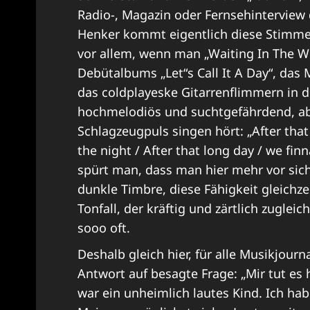
Radio-, Magazin oder Fernsehintervie
Henker kommt eigentlich diese Stimme h
vor allem, wenn man „Waiting In The Win
Debütalbums „Let“s Call It A Day“, da
das coldplayeske Gitarrenflimmern in 
hochmelodiös und suchtgefährdend, ab
Schlagzeugpuls singen hört: „After that
the night / After that long day / we finnal
spürt man, dass man hier mehr vor sich 
dunkle Timbre, diese Fähigkeit gleichze
Tonfall, der kräftig und zärtlich zugleic
sooo oft.
Deshalb gleich hier, für alle Musikjour
Antwort auf besagte Frage: „Mir tut es 
war ein unheimlich lautes Kind. Ich ha