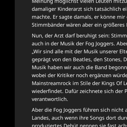
Meinung möglichst vielen Leuten mitzut
damaliger Kinderarzt sich tatsächlic
machte. Er sagte damals, er könne mir
Stimmbänder wären aber ein größeres P
Nun, der Arzt darf beruhigt sein: Stimme
auch in der Musik der Fog Joggers. Aber
„Wir sind alle mit der Musik unserer E
geprägt von den Beatles, den Stones, Do
Musik haben wir auch die Band begonne
wobei der Kritiker noch ergänzen würde
Mainstreamrock im Stile der Kings Of L
wiederfindet. Dafür zeichnete sich der
verantwortlich.
Aber die Fog Joggers führen sich nicht a
Landes, auch wenn ihre Songs dort dur
produziertes Debüt nennen sie fast achsel