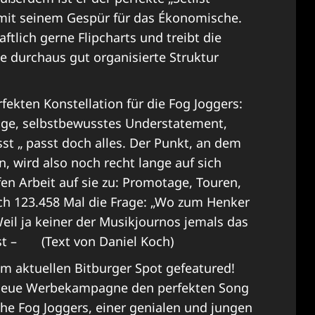
m mit seinem Gespür für das Ékonomische.
aftlich gerne Flipcharts und treibt die
ne durchaus gut organisierte Struktur
rfekten Konstellation für die Fog Joggers:
üge, selbstbewusstes Understatement,
t „ passt doch alles. Der Punkt, an dem
agen, wird also noch recht lange auf sich
n Arbeit auf sie zu: Promotage, Touren,
lich 123.458 Mal die Frage: „Wo zum Henker
eil ja keiner der Musikjournos jemals das
est – (Text von Daniel Koch)
 im aktuellen Bitburger Spot gefeatured!
e neue Werbekampagne den perfekten Song
he Fog Joggers, einer genialen und jungen