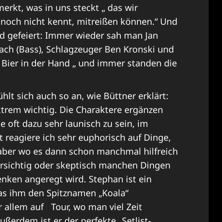
rkt, was in uns steckt „ das wir
och nicht kennt, mitreißen können.“ Und
d gefeiert: Immer wieder sah man Jan
bach (Bass), Schlagzeuger Ben Kronski und
 Bier in der Hand „ und immer standen die
hlt sich auch so an, wie Büttner erklärt:
 extrem wichtig. Die Charaktere ergänzen
ge oft dazu sehr launisch zu sein, im
t reagiere ich sehr euphorisch auf Dinge,
, aber wo es dann schon manchmal hilfreich
orsichtig oder skeptisch manchen Dingen
ken angeregt wird. Stephan ist ein
 ihm den Spitznamen „Koala“
r allem auf Tour, wo man viel Zeit
erdem ist er der perfekte „Setlist-