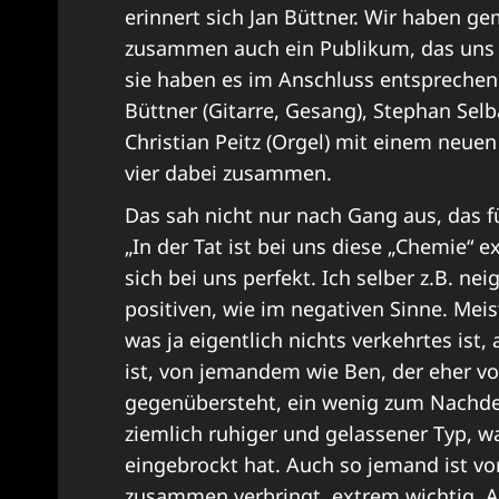
erinnert sich Jan Büttner. Wir haben geme
zusammen auch ein Publikum, das uns n
sie haben es im Anschluss entsprechen
Büttner (Gitarre, Gesang), Stephan Sel
Christian Peitz (Orgel) mit einem neuen
vier dabei zusammen.
Das sah nicht nur nach Gang aus, das fü
„In der Tat ist bei uns diese „Chemie“
sich bei uns perfekt. Ich selber z.B. nei
positiven, wie im negativen Sinne. Meis
was ja eigentlich nichts verkehrtes ist
ist, von jemandem wie Ben, der eher v
gegenübersteht, ein wenig zum Nachden
ziemlich ruhiger und gelassener Typ, was
eingebrockt hat. Auch so jemand ist vo
zusammen verbringt, extrem wichtig. Auß