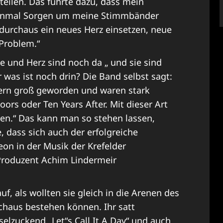
eilen. Das führte dazu, dass mein
h einmal Sorgen um meine Stimmbänder
 durchaus ein neues Herz einsetzen, neue
roblem.“
 und Herz sind noch da „ und sie sind
 was ist noch drin? Die Band selbst sagt:
ltern groß geworden und waren stark
ors oder Ten Years After. Mit dieser Art
n.“ Das kann man so stehen lassen,
, dass sich auch der erfolgreiche
eon in der Musik der Krefelder
 Produzent Achim Lindermeir
uf, als wollten sie gleich in die Arenen des
chaus bestehen können. Ihr satt
zuckend „Let“s Call It A Day“ und auch