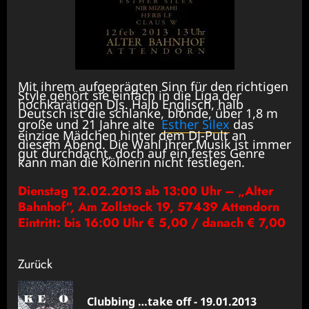
Mit ihrem aufgeprägten Sinn für den richtigen
Style gehört sie einfach in die Liga der
hochkarätigen DJs. Halb Englisch, halb
Deutsch ist die schlanke, blonde, über 1,8 m
große und 21 Jahre alte
Esther Silex
das
einzige Mädchen hinter dem DJ-Pult an
diesem Abend. Die Wahl ihrer Musik ist immer
gut durchdacht, doch auf ein festes Genre
kann man die Kölnerin nicht festlegen.
Dienstag 12.02.2013 ab 13:00 Uhr – „Alter
Bahnhof“, Am Zollstock 19, 57439 Attendorn
Eintritt: bis 16:00 Uhr € 5,00 / danach € 7,00
Beitragsnavigation
Zurück
Clubbing …take off - 19.01.2013
Vor