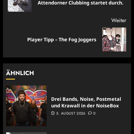
Attendorner Clubbing startet durch.
Bei
Weiter
Nächster
Player Tipp – The Fog Joggers
Beitrag:
ÄHNLICH
Drei Bands, Noise, Postmetal
und Krawall in der NoiseBox
5. AUGUST 2026
0