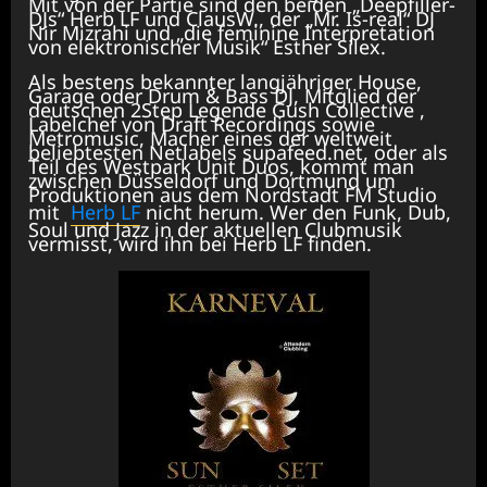
Mit von der Partie sind den beiden „Deepfiller-
DJs“ Herb LF und ClausW., der „Mr. Is-real“ DJ
Nir Mizrahi und „die feminine Interpretation
von elektronischer Musik“ Esther Silex.
Als bestens bekannter langjähriger House,
Garage oder Drum & Bass DJ, Mitglied der
deutschen 2Step Legende Gush Collective ,
Labelchef von Draft Recordings sowie
Metromusic, Macher eines der weltweit
beliebtesten Netlabels supafeed.net, oder als
Teil des Westpark Unit Duos, kommt man
zwischen Düsseldorf und Dortmund um
Produktionen aus dem Nordstadt FM Studio
mit
Herb LF
nicht herum. Wer den Funk, Dub,
Soul und Jazz in der aktuellen Clubmusik
vermisst, wird ihn bei Herb LF finden.