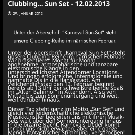
Clubbing… Sun Set - 12.02.2013
29. JANUAR 2013
Unter der Aberschrift "Karneval Sun-Set" steht
unsere Clubbing-Reihe im närrischen Februar.
Unter der Aberschrift „Karneval Sun-Set“ steht
unsere Clubbing-Reihe im närrischen Februar.
Wir präsentieren Monat für Monat
angenehme, atmosphärische und tanzbare
elektronische Klänge in den
unterschiedlichsten Attendorner Locations.
Und bringen erfolgreiche, internationale und
namhafte DJs in die Hansestadt. Am
Veilchendienstag den 12. Februar beginnt
bereits ab 13 Uhr der schweißtreibende Spaß
im „Alten Bahnhof“ in Attendorn. Also von
Mittag bis zum Sonnenuntergang und weit,
weit darüber hinaus.
Dieser Tag steht ganz im Motto „Sun Set“ und
gleich vier leidenschaftliche elektonische
Musikkünstler begleiten uns mit ihren Musik-
Sets weit über den Sonnenuntergang hinaus
in die bizarre Nacht. Karnevals-Lieder könnt
ihr bei uns nicht erwarten, aber eine ganze
Menge fantastischer Stimmung, versprochen!