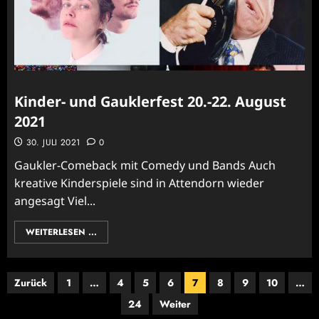
Kinder- und Gauklerfest 20.-22. August
2021
30. JULI 2021
0
Gaukler-Comeback mit Comedy und Bands Auch
kreative Kinderspiele sind in Attendorn wieder
angesagt Viel...
WEITERLESEN ...
Seitennummerierung
Zurück
1
…
4
5
6
7
8
9
10
…
der
24
Weiter