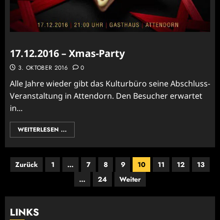
17.12.2016 – Xmas-Party
3. OKTOBER 2016
0
Alle Jahre wieder gibt das Kulturbüro seine Abschluss-
Veranstaltung in Attendorn. Den Besucher erwartet
in...
WEITERLESEN ...
Seitennummerierung
Zurück
1
…
7
8
9
10
11
12
13
der
…
24
Weiter
Beiträge
LINKS