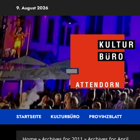
Zum
9. August 2026
Inhalt
springen
STARTSEITE
KULTURBÜRO
PROVINZBLATT
Home
»
Archives for 2011
»
Archives for April