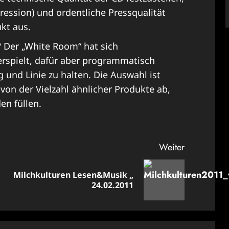
ession) und ordentliche Pressqualität
kt aus.
? Der „White Room“ hat sich
erspielt, dafür aber programmatisch
 und Linie zu halten. Die Auswahl ist
on der Vielzahl ähnlicher Produkte ab,
en füllen.
Weiter
Milchkulturen Lesen&Musik „
Vorheriger
Nächster
24.02.2011
Beitrag:
Beitrag: