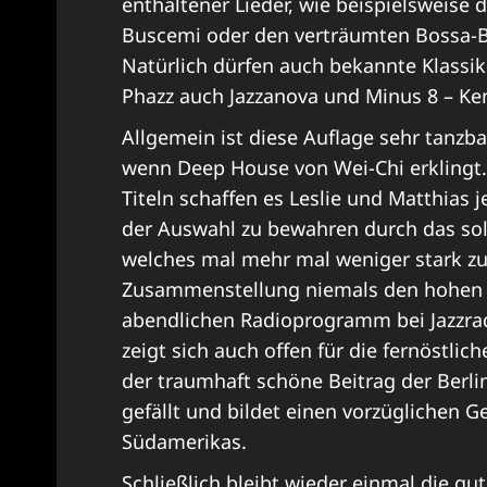
enthaltener Lieder, wie beispielsweis
Buscemi oder den verträumten Bossa-Bea
Natürlich dürfen auch bekannte Klassik
Phazz auch Jazzanova und Minus 8 – Ke
Allgemein ist diese Auflage sehr tanzba
wenn Deep House von Wei-Chi erklingt. 
Titeln schaffen es Leslie und Matthias j
der Auswahl zu bewahren durch das sol
welches mal mehr mal weniger stark zu
Zusammenstellung niemals den hohen A
abendlichen Radioprogramm bei Jazzradi
zeigt sich auch offen für die fernöstlic
der traumhaft schöne Beitrag der Berlin
gefällt und bildet einen vorzüglichen 
Südamerikas.
Schließlich bleibt wieder einmal die gut