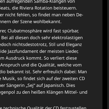
e den aufregenden Samba-Klängen von
ts, die Riviera Rotation beisteuern.
er nicht fehlen, so findet man neben De-
nnern der Szene wohlbekannt.
rer, Clubatmosphäre wird fast spürbar,
Bei all diesen doch sehr elektrolastigen
edoch nichtsdestotrotz, Stil und Eleganz
ide Jazzfundament der meisten Lieder,
m Ausdruck kommt. So verliert diese
nspruch und die Qualität, welche vom
o bekannt ist. Sehr erfreulich dabei: Man
he Musik, so findet sich auf der zweiten CD
er Sängerin „Sej“ auf Japanisch. Dies
Gegenpol zu den heißen Klängen Mittel- und
e technische Qualität der CD festzustellen,