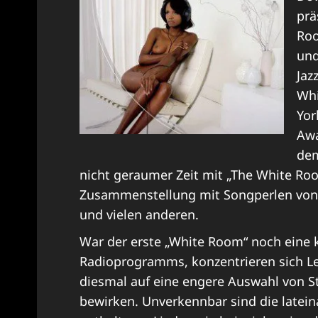
prä
Roo
und
Jaz
Whi
Yor
Awa
dem
nicht geraumer Zeit mit „The White Room
Zusammenstellung mit Songperlen von A
und vielen anderen.
War der erste „White Room“ noch eine 
Radioprogramms, konzentrieren sich L
diesmal auf eine engere Auswahl von 
bewirken. Unverkennbar sind die latei