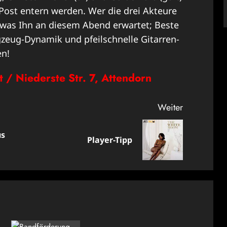
Post entern werden. Wer die drei Akteure
 was Ihn an diesem Abend erwartet; Beste
gzeug-Dynamik und pfeilschnelle Gitarren-
en!
 / Niederste Str. 7, Attendorn
Weiter
us
Vorheriger
Nächster
Player-Tipp
Beitrag:
Beitrag: