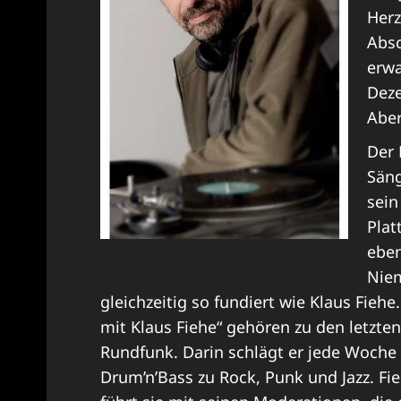
Herz
Absc
erwa
Deze
Abe
Der 
Säng
sein
Plat
eben
Nie
gleichzeitig so fundiert wie Klaus Fie
mit Klaus Fiehe“ gehören zu den letzt
Rundfunk. Darin schlägt er jede Woche
Drum’n’Bass zu Rock, Punk und Jazz. F