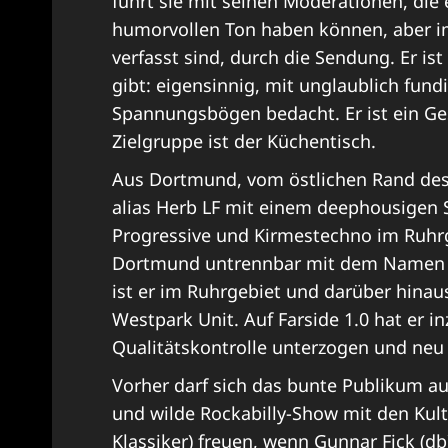
führt sie mit seinen Moderationen, die 
humorvollen Ton haben können, aber im
verfasst sind, durch die Sendung. Er is
gibt: eigensinnig, mit unglaublich fu
Spannungsbögen bedacht. Er ist ein Ges
Zielgruppe ist der Küchentisch.
Aus Dortmund, vom östlichen Rand des „
alias Herb LF mit einem deephousigen 
Progressive und Kirmestechno im Ruhrg
Dortmund untrennbar mit dem Namen H
ist er im Ruhrgebiet und darüber hina
Westpark Unit. Auf Farside 1.0 hat er 
Qualitätskontrolle
unterzogen und neu
Vorher darf sich das bunte Publikum a
und wilde Rockabilly-Show mit den Kult
Klassiker) freuen, wenn Gunnar Fick (db)