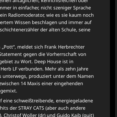
einen alltäglichen, kenntnisreichen oder
mer in einfacher, nicht szeniger Sprache
t ein Radiomoderator, wie es sie kaum noch
ndiertem Wissen beschlagen und immer auf
chichtenerzähler der alten Schule, seine
Pott“, meldet sich Frank Herbrechter
Statement gegen die Vorherrschaft von
ebiet zu Wort. Deep House ist in
erb LF verbunden. Mehr als zehn Jahre
us unterwegs, produziert unter dem Namen
inzwischen 14 Maxis einer eingehenden
 gemixt.
uf eine schweißtreibende, energiegeladene
hits der STRAY CATS (aber auch andere
, Christof Woller (dr) und Guido Kaib (guit)