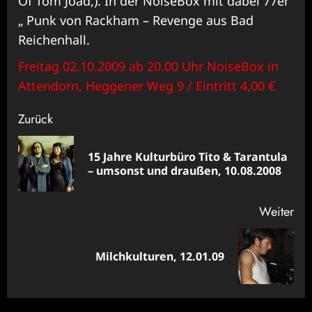
Of Tom Joad,). In der NoiseBox mit dabei 77er
„ Punk von Rackham – Revenge aus Bad
Reichenhall.
Freitag 02.10.2009 ab 20.00 Uhr NoiseBox in
Attendorn, Heggener Weg 9 / Eintritt 4,00 €
Beitragsnavigation
Zurück
15 Jahre Kulturbüro Tito & Tarantula
Vor
– umsonst und draußen, 10.08.2008
Bei
Weiter
Nächster
Milchkulturen, 12.01.09
Beitrag: