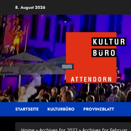
Zum
8. August 2026
Inhalt
springen
STARTSEITE
KULTURBÜRO
PROVINZBLATT
Home
»
Archives for 2022
»
Archives for Februar