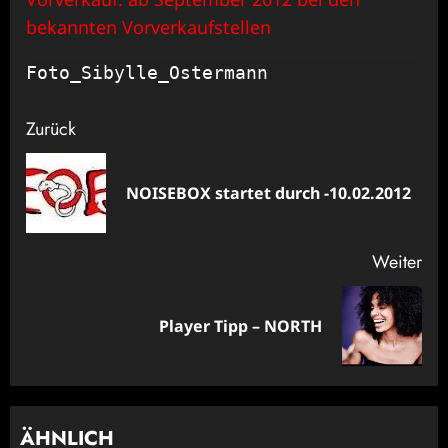
bekannten Vorverkaufstellen
Foto_Sibylle_Ostermann
Beitragsnavigation
Zurück
Vor
NOISEBOX startet durch -10.02.2012
Bei
Weiter
Nächster
Player Tipp – NORTH
Beitrag:
ÄHNLICH