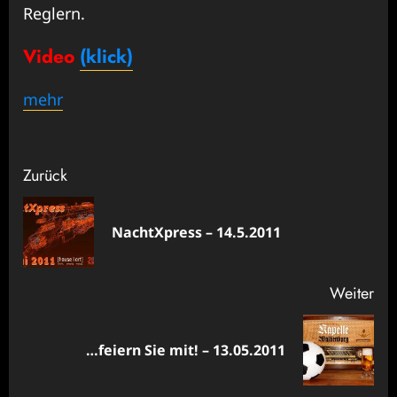
Reglern.
Video
(klick)
mehr
Beitragsnavigation
Zurück
Vor
NachtXpress – 14.5.2011
Bei
Weiter
Nächster
…feiern Sie mit! – 13.05.2011
Beitrag: