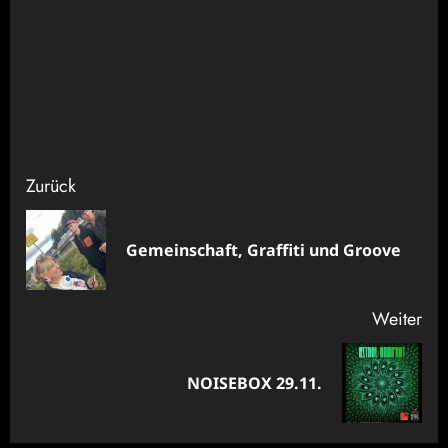
Beitragsnavigation
Zurück
Vor
Gemeinschaft, Graffiti und Groove
Bei
Weiter
Nächster
NOISEBOX 29.11.
Beitrag: