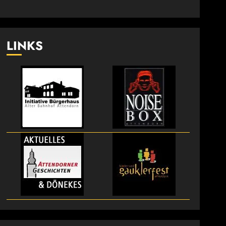
LINKS