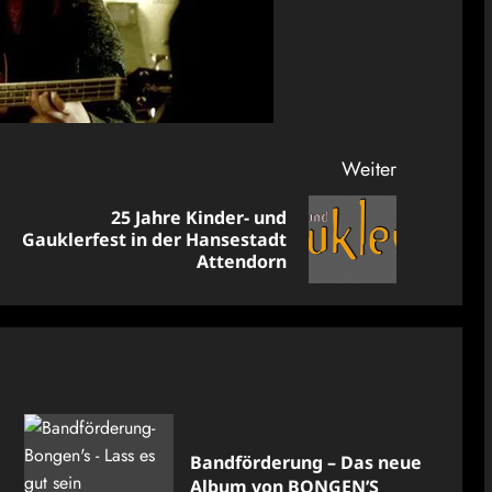
Weiter
25 Jahre Kinder- und
Vorheriger
Nächster
Gauklerfest in der Hansestadt
Beitrag:
Beitrag:
Attendorn
Bandförderung – Das neue
Album von BONGEN’S