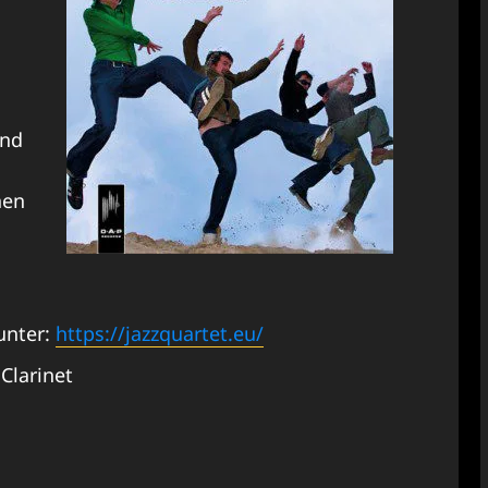
und
nen
unter:
https://jazzquartet.eu/
Clarinet